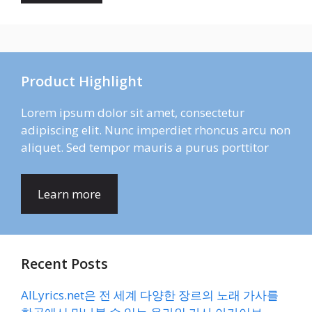
Product Highlight
Lorem ipsum dolor sit amet, consectetur
adipiscing elit. Nunc imperdiet rhoncus arcu non
aliquet. Sed tempor mauris a purus porttitor
Learn more
Recent Posts
AlLyrics.net은 전 세계 다양한 장르의 노래 가사를